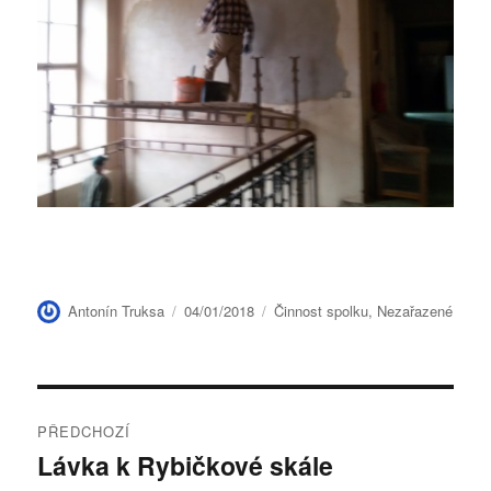
Autor:
Publikováno:
Rubriky:
Antonín Truksa
04/01/2018
Činnost spolku
,
Nezařazené
Navigace
PŘEDCHOZÍ
pro
Lávka k Rybičkové skále
Předchozí