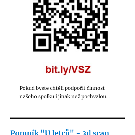
Pokud byste chtěli podpořit činnost
našeho spolku i jinak než pochvalou...
Pomník "U letců" - 3d scan