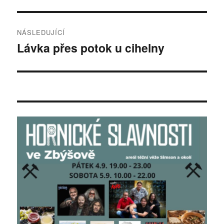
příspěvek:
příspěvek
NÁSLEDUJÍCÍ
Lávka přes potok u cihelny
Následující
příspěvek: