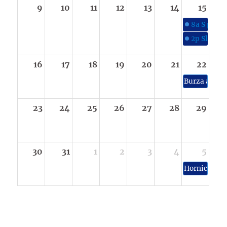
9
10
11
12
13
14
15
8a
S párou
2p
Slavnos
16
17
18
19
20
21
22
Burza a výs
23
24
25
26
27
28
29
30
31
1
2
3
4
5
Hornické sl