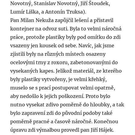
Novotný, Stanislav Novotný, Jiří Štoudek,
Lumír Liška, a Antonín Truksa).
Pan Milan Nekuža zapůjčil lešení a přistavil
kontejner na odvoz suti. Byla to velmi náročná
práce, protože plastiky byly pod omítku do zdi
vsazeny jen kousek od sebe. Navíc, jak jsme
zjistili byly na různých místech osazeny
ocelovými trny z roxoru, zabetonovanými do
vysekaných kapes. Jelikož materiál, ze kterého
byly plastiky vytvořeny, je velmi křehký,
muselo se s prací postupovat velmi opatrně,
aby nedošlo k jejich poškození. Proto bylo
nutno vysekat zdivo poměrně do hloubky, a tak
bylo zapravení zdi do původní podoby také
poměrně pracné a časově náročné. Konečnou
úpravu zdi výmalbou provedl pan Jiří Hájek.