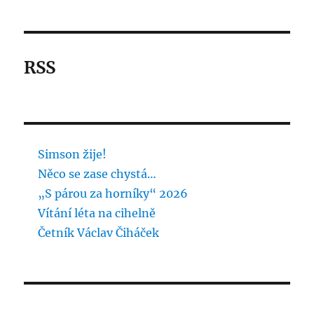
RSS
Simson žije!
Něco se zase chystá…
„S párou za horníky“ 2026
Vítání léta na cihelně
Četník Václav Čiháček