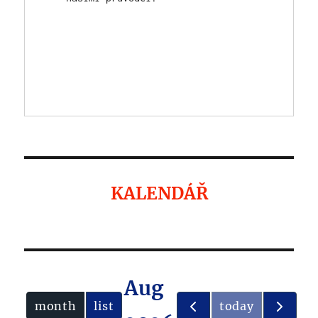
KALENDÁŘ
Aug
month
list
today