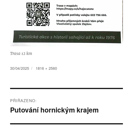
Trasa 12 km
Publikováno:
Původní
30/04/2025
1816 × 2560
velikost:
Navigace
PŘIŘAZENO:
pro
Putování hornickým krajem
příspěvek