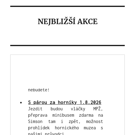
NEJBLIŽŠÍ AKCE
Výstava a burza veteránů
2026 - 22. 8.2026
Tradiční zbýšovská celodenní
akce - areál Simson v sobotu
22.8. "od časného rána" - náš
Spolek zajistí občerstvení,
hladem ani žízní trpět rozhodně
nebudete!
S párou za horníky 1.8.2026
Jezdit budou vláčky MPŽ,
přeprava minibusem zdarma na
Simson tam i zpět, možnost
prohlídek hornického muzea s
našimi průvodci.