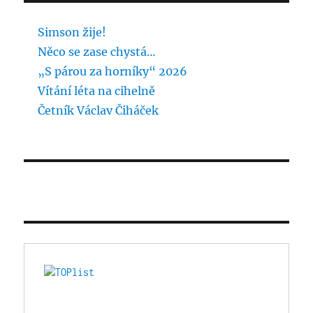
Simson žije!
Něco se zase chystá…
„S párou za horníky“ 2026
Vítání léta na cihelně
Četník Václav Čiháček