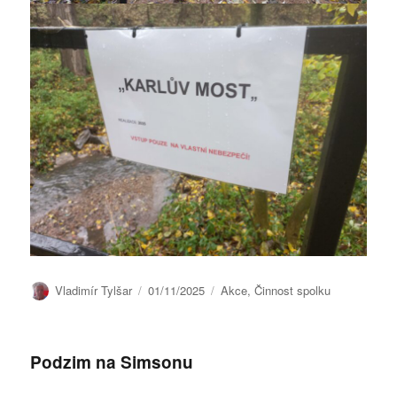
Autor:
Publikováno:
Rubriky:
Vladimír Tylšar
01/11/2025
Akce
,
Činnost spolku
Podzim na Simsonu