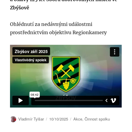
Zbýšově
Ohlédnutí za nedávnými událostmi
prostřednictvím objektivu Regionkamery
Autor:
Publikováno:
Rubriky:
Vladimír Tylšar
10/10/2025
Akce
,
Činnost spolku