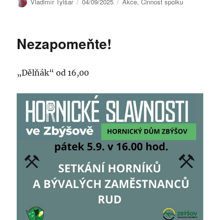
Autor:
Publikováno:
Rubriky:
Vladimír Tylšar
04/09/2025
Akce
,
Činnost spolku
Nezapomeňte!
„Dělňák“ od 16,00