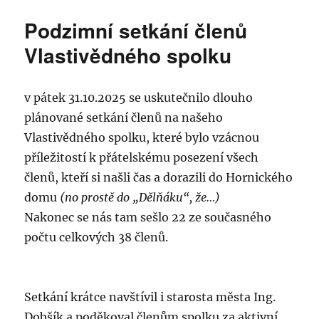
Podzimní setkání členů
Vlastivědného spolku
v pátek 31.10.2025 se uskutečnilo dlouho
plánované setkání členů na našeho
Vlastivědného spolku, které bylo vzácnou
příležitostí k přátelskému posezení všech
členů, kteří si našli čas a dorazili do Hornického
domu
(no prostě do „Dělňáku“, že…)
Nakonec se nás tam sešlo 22 ze současného
počtu celkových 38 členů.
Setkání krátce navštívil i starosta města Ing.
Dobšík a poděkoval členům spolku za aktivní