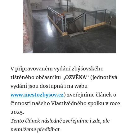
V připravovaném vydání zbýšovského
tištěného občasníku „
OZVĚNA
“ (jednotlivá
vydání jsou dostupná i na webu
www.mestozbysov.cz
) zveřejníme článek o
činnosti našeho Vlastivědného spolku v roce
2025.
Tento článek následně zveřejníme i zde, ale
nemůžeme předbíhat.