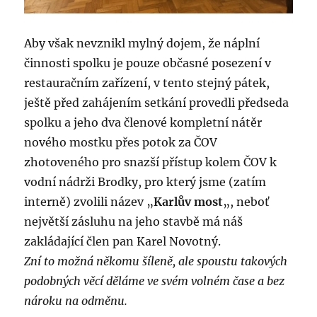
Aby však nevznikl mylný dojem, že náplní
činnosti spolku je pouze občasné posezení v
restauračním zařízení, v tento stejný pátek,
ještě před zahájením setkání provedli předseda
spolku a jeho dva členové kompletní nátěr
nového mostku přes potok za ČOV
zhotoveného pro snazší přístup kolem ČOV k
vodní nádrži Brodky, pro který jsme (zatím
interně) zvolili název „
Karlův most
„, neboť
největší zásluhu na jeho stavbě má náš
zakládající člen pan Karel Novotný.
Zní to možná někomu šíleně, ale spoustu takových
podobných věcí děláme ve svém volném čase a bez
nároku na odměnu.