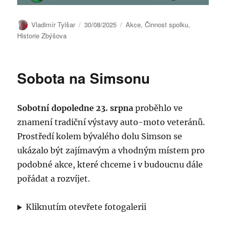
Autor:
Publikováno:
Rubriky:
Vladimír Tylšar
30/08/2025
Akce
,
Činnost spolku
,
Historie Zbýšova
Sobota na Simsonu
Sobotní dopoledne 23. srpna
proběhlo ve
znamení tradiční výstavy auto-moto veteránů.
Prostředí kolem bývalého dolu Simson se
ukázalo být zajímavým a vhodným místem pro
podobné akce, které chceme i v budoucnu dále
pořádat a rozvíjet.
Kliknutím otevřete fotogalerii