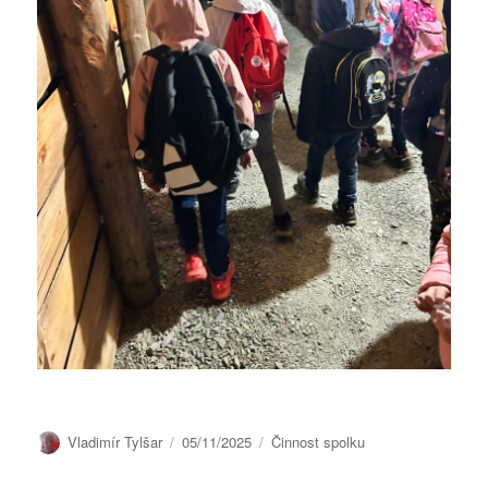
Autor:
Publikováno:
Rubriky:
Vladimír Tylšar
05/11/2025
Činnost spolku