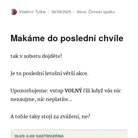
Autor:
Publikováno:
Rubriky:
Vladimír Tylšar
06/09/2025
Akce
,
Činnost spolku
Makáme do poslední chvíle
tak v sobotu dojděte!
Je to poslední letošní větší akce.
Upozorňujeme: vstup
VOLNÝ
čili když vás nic
nezaujme, nic neplatíte…
A tohle taky stojí za zvážení, ne?