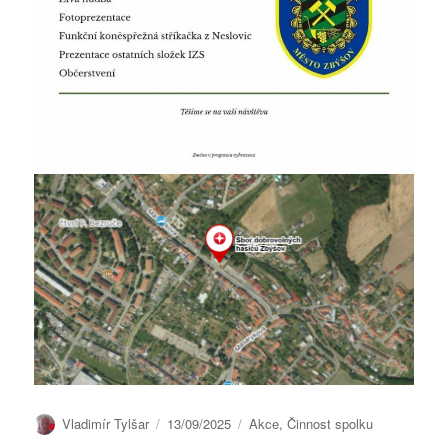
Autor:
Publikováno:
Rubriky:
Vladimír Tylšar
13/09/2025
Akce
,
Činnost spolku