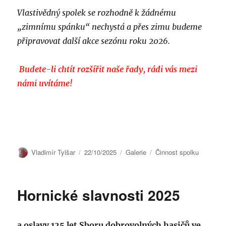
Vlastivědný spolek se rozhodně k žádnému
„zimnímu spánku“ nechystá a přes zimu budeme
připravovat další akce sezónu roku 2026.
Budete-li chtít rozšířit naše řady, rádi vás mezi
námi uvítáme!
Autor:
Publikováno:
Formát:
Rubriky:
Vladimír Tylšar
22/10/2025
Galerie
Činnost spolku
Hornické slavnosti 2025
a oslavy 125 let Sboru dobrovolných hasičů ve