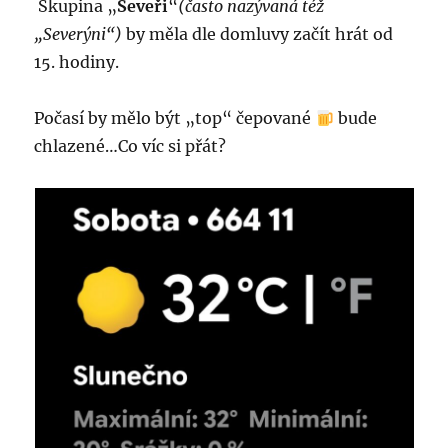
Skupina „
Seveři
“
(často nazývaná též
„Severýni“)
by měla dle domluvy začít hrát od
15. hodiny.
Počasí by mělo být „top“ čepované
bude
chlazené…Co víc si přát?