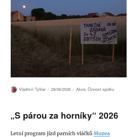
Autor:
Publikováno:
Rubriky:
Vladimír Tylšar
29/06/2026
Akce
,
Činnost spolku
„S párou za horníky“ 2026
Letní program jízd parních vláčků
Muzea