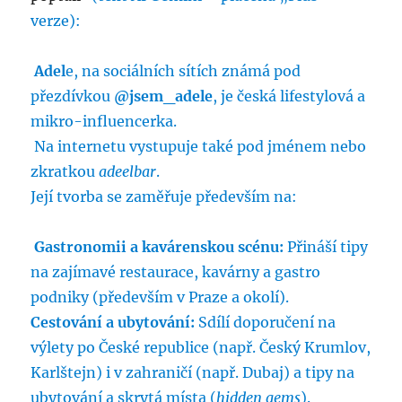
verze):
Adel
e, na sociálních sítích známá pod
přezdívkou
@jsem_adele
, je česká lifestylová a
mikro-influencerka.
Na internetu vystupuje také pod jménem nebo
zkratkou
adeelbar
.
Její tvorba se zaměřuje především na:
Gastronomii a kavárenskou scénu:
Přináší tipy
na zajímavé restaurace, kavárny a gastro
podniky (především v Praze a okolí).
Cestování a ubytování:
Sdílí doporučení na
výlety po České republice (např. Český Krumlov,
Karlštejn) i v zahraničí (např. Dubaj) a tipy na
ubytování a skrytá místa (
hidden gems
).