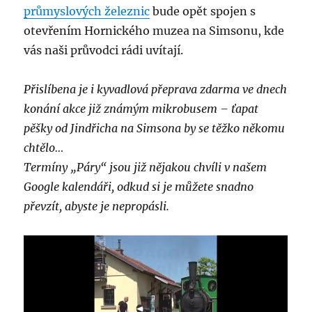
průmyslových železnic
bude opět spojen s
otevřením Hornického muzea na Simsonu, kde
vás naši průvodci rádi uvítají.
Přislíbena je i kyvadlová přeprava zdarma ve dnech
konání akce již známým mikrobusem – ťapat
pěšky od Jindřicha na Simsona by se těžko někomu
chtělo…
Termíny „Páry“ jsou již nějakou chvíli v našem
Google kalendáři, odkud si je můžete snadno
převzít, abyste je nepropásli.