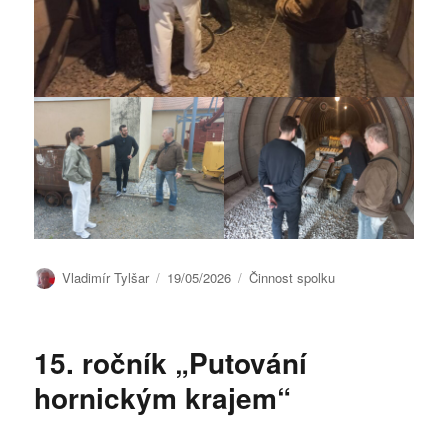
Autor:
Publikováno:
Rubriky:
Vladimír Tylšar
19/05/2026
Činnost spolku
15. ročník „Putování
hornickým krajem“