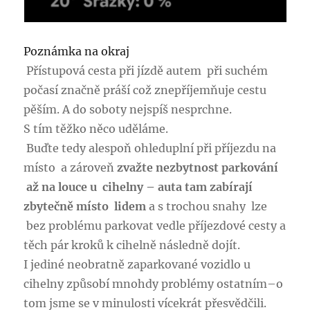
Poznámka na okraj
Přístupová cesta při jízdě autem při suchém
počasí značně práší což znepříjemňuje cestu
pěším. A do soboty nejspíš nesprchne.
S tím těžko něco uděláme.
Buďte tedy alespoň ohleduplní při příjezdu na
místo a zároveň
zvažte nezbytnost parkování
až na louce u cihelny – auta tam zabírají
zbytečně místo lidem
a s trochou snahy lze
bez problému parkovat vedle příjezdové cesty a
těch pár kroků k cihelně následně dojít.
I jediné neobratně zaparkované vozidlo u
cihelny způsobí mnohdy problémy ostatním–o
tom jsme se v minulosti vícekrát přesvědčili.