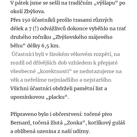
V pátek jsme se sešli na tradičním „výšlapu“ po
okolí Zbýšova.
Přes 150 účastníků prošlo trasami různých
délek a 7 (!) odvážlivců dokonce vyběhlo na trať
druhého ročníku „Zbýšovského májového
běhu“ délky 6,5 km.
Účastníci byli v širokém věkovém rozpětí, na
rozdíl od dřívějších dob vzhledem k přepjaté
všeobecné „korektnosti“ se nedotazujeme na
věk a neřešíme nejmladšího a nejstaršího.
Všichni účastníci obdrželi pamětní list a
upomínkovou „placku“.
Připraveno bylo i občerstvení: točené pivo
Bernard, točená žlutá „Zonka“, kotlíkový guláš
a oblíbená uzenina z naší udírny.