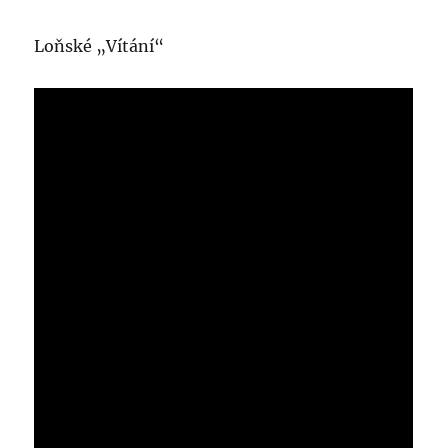
Loňské „Vítání“