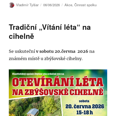
Autor:
Publikováno:
Rubriky:
Vladimír Tylšar
06/06/2026
Akce
,
Činnost spolku
Tradiční „Vítání léta“ na
cihelně
Se uskuteční
v sobotu 20.června 2026
na
známém místě u zbýšovské cihelny.