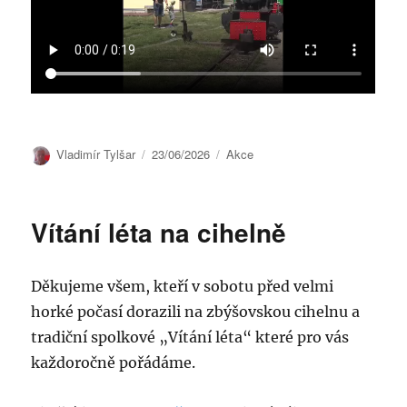
Autor:
Publikováno:
Rubriky:
Vladimír Tylšar
23/06/2026
Akce
Vítání léta na cihelně
Děkujeme všem, kteří v sobotu před velmi
horké počasí dorazili na zbýšovskou cihelnu a
tradiční spolkové „Vítání léta“ které pro vás
každoročně pořádáme.