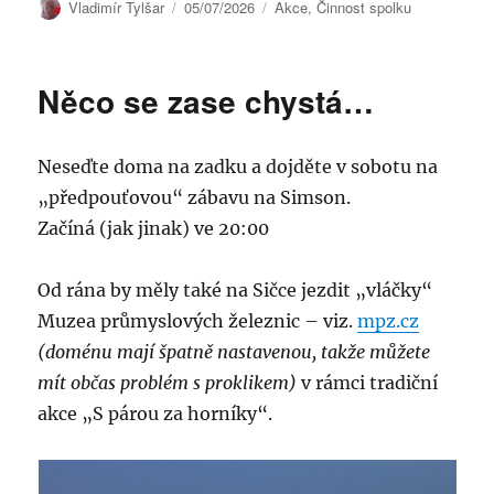
Autor:
Publikováno:
Rubriky:
Vladimír Tylšar
05/07/2026
Akce
,
Činnost spolku
Něco se zase chystá…
Neseďte doma na zadku a dojděte v sobotu na
„předpouťovou“ zábavu na Simson.
Začíná (jak jinak) ve 20:00
Od rána by měly také na Sičce jezdit „vláčky“
Muzea průmyslových železnic – viz.
mpz.cz
(doménu mají špatně nastavenou, takže můžete
mít občas problém s proklikem)
v rámci tradiční
akce „S párou za horníky“.