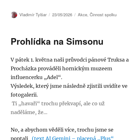
Autor:
Publikováno:
Rubriky:
Vladimír Tylšar
23/05/2026
Akce
,
Činnost spolku
Prohlídka na Simsonu
V pátek 1. května naši průvodci pánové Truksa a
Procházka prováděli hornickým muzeem
influencerku „Adel“.
Výsledek, který jsme následně zjistili uvidíte ve
fotogalerii.
Ti „havaři“ trochu překvapí, ale co už
naděláme, že…
No, a abychom věděli více, trochu jsme se
poptali
(text AI Gemini – placená „Plus“