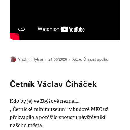
Autor:
Publikováno:
Rubriky:
Vladimír Tylšar
21/06/2026
Akce
,
Činnost spolku
Četník Václav Čiháček
Kdo by jej ve Zbýšově neznal…
„Četnické minimuzeum“ v budově MKC už
překvapilo a potěšilo spoustu návštěvníků
našeho města.