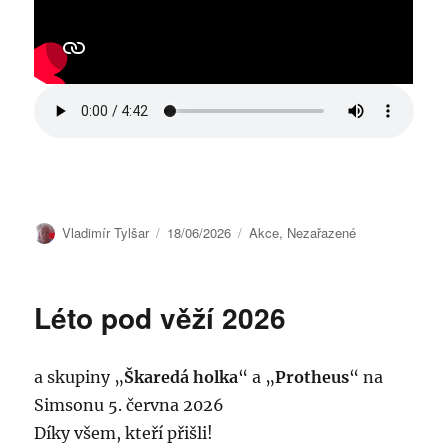
Autor:
Publikováno:
Rubriky:
Vladimír Tylšar
18/06/2026
Akce
,
Nezařazené
Léto pod věží 2026
a skupiny „
Škaredá holka
“ a „
Protheus
“ na
Simsonu 5. června 2026
Díky všem, kteří přišli!