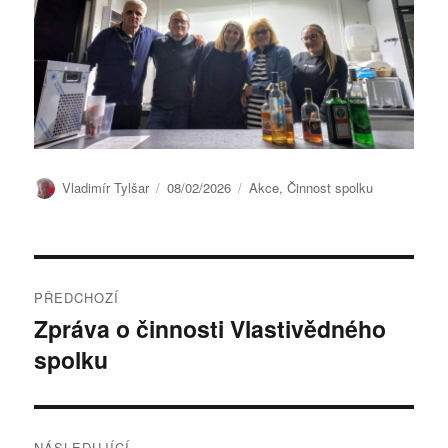
Autor:
Publikováno:
Rubriky:
Vladimír Tylšar
08/02/2026
Akce
,
Činnost spolku
Navigace
PŘEDCHOZÍ
pro
Zpráva o činnosti Vlastivědného
Předchozí
spolku
příspěvek:
příspěvek
NÁSLEDUJÍCÍ