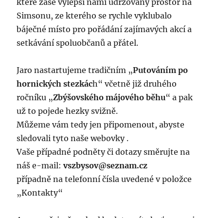
které zase vylepší námi udržovaný prostor na
Simsonu, ze kterého se rychle vyklubalo
báječné místo pro pořádání zajímavých akcí a
setkávání spoluobčanů a přátel.
Jaro nastartujeme tradičním „
Putováním po
hornických stezkác
h“ včetně již druhého
ročníku „
Zbýšovského májového běhu
“ a pak
už to pojede hezky svižně.
Můžeme vám tedy jen připomenout, abyste
sledovali tyto naše webovky .
Vaše případné podněty či dotazy směrujte na
náš e-mail:
vszbysov@seznam.cz
případně na telefonní čísla uvedené v položce
„Kontakty“