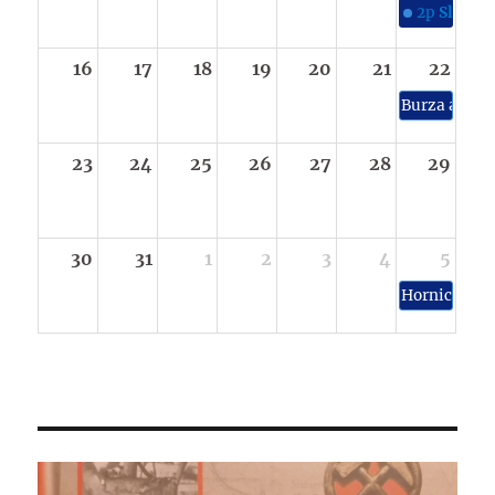
2p
Slavnos
16
17
18
19
20
21
22
Burza a výs
23
24
25
26
27
28
29
30
31
1
2
3
4
5
Hornické sl