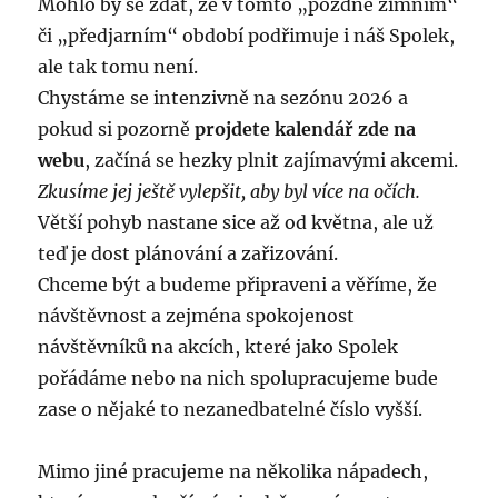
Mohlo by se zdát, že v tomto „pozdně zimním“
či „předjarním“ období podřimuje i náš Spolek,
ale tak tomu není.
Chystáme se intenzivně na sezónu 2026 a
pokud si pozorně
projdete kalendář zde na
webu
, začíná se hezky plnit zajímavými akcemi.
Zkusíme jej ještě vylepšit, aby byl více na očích.
Větší pohyb nastane sice až od května, ale už
teď je dost plánování a zařizování.
Chceme být a budeme připraveni a věříme, že
návštěvnost a zejména spokojenost
návštěvníků na akcích, které jako Spolek
pořádáme nebo na nich spolupracujeme bude
zase o nějaké to nezanedbatelné číslo vyšší.
Mimo jiné pracujeme na několika nápadech,