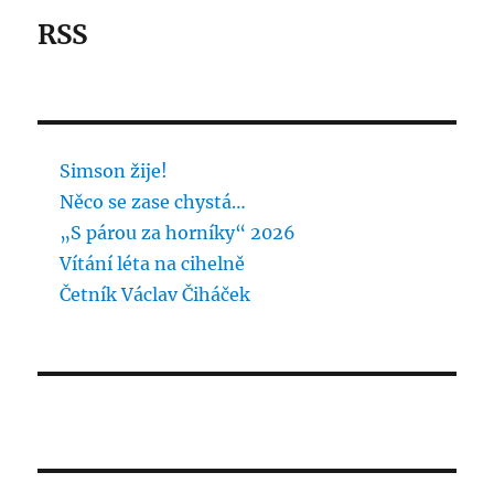
RSS
Simson žije!
Něco se zase chystá…
„S párou za horníky“ 2026
Vítání léta na cihelně
Četník Václav Čiháček