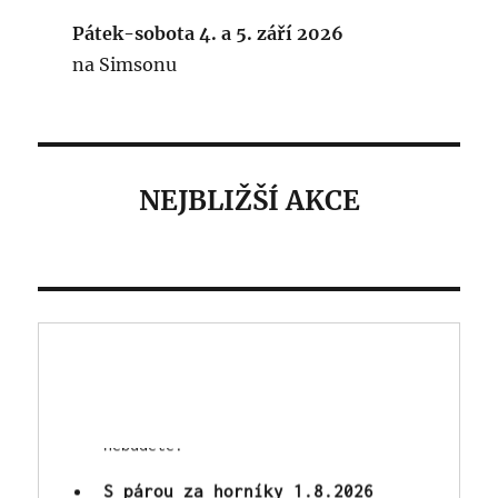
Pátek-sobota 4. a 5. září 2026
na Simsonu
NEJBLIŽŠÍ AKCE
Výstava a burza veteránů
2026 - 22. 8.2026
Tradiční zbýšovská celodenní
akce - areál Simson v sobotu
22.8. "od časného rána" - náš
Spolek zajistí občerstvení,
hladem ani žízní trpět rozhodně
nebudete!
S párou za horníky 1.8.2026
Jezdit budou vláčky MPŽ,
přeprava minibusem zdarma na