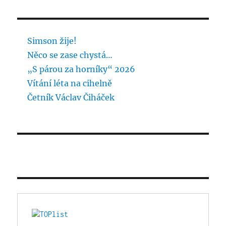
Simson žije!
Něco se zase chystá…
„S párou za horníky“ 2026
Vítání léta na cihelně
Četník Václav Čiháček