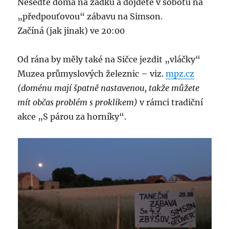
Neseďte doma na zadku a dojděte v sobotu na
„předpouťovou“ zábavu na Simson.
Začíná (jak jinak) ve 20:00
Od rána by měly také na Sičce jezdit „vláčky“
Muzea průmyslových železnic – viz.
mpz.cz
(doménu mají špatně nastavenou, takže můžete
mít občas problém s proklikem)
v rámci tradiční
akce „S párou za horníky“.