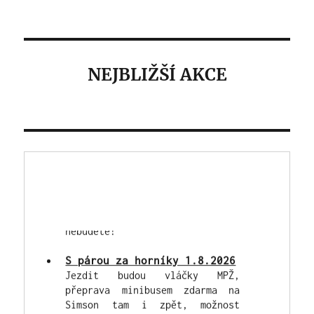
NEJBLIŽŠÍ AKCE
Výstava a burza veteránů
2026 - 22. 8.2026
Tradiční zbýšovská celodenní
akce - areál Simson v sobotu
22.8. "od časného rána" - náš
Spolek zajistí občerstvení,
hladem ani žízní trpět rozhodně
nebudete!
S párou za horníky 1.8.2026
Jezdit budou vláčky MPŽ,
přeprava minibusem zdarma na
Simson tam i zpět, možnost
prohlídek hornického muzea s
našimi průvodci.