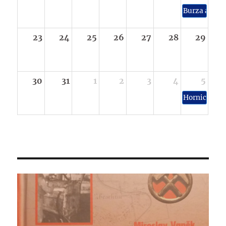
Burza a výs
23
24
25
26
27
28
29
30
31
1
2
3
4
5
Hornické sl