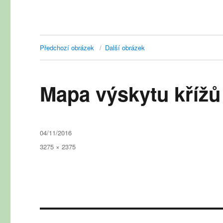
Předchozí obrázek
Další obrázek
Mapa výskytu křížů
Publikováno:
04/11/2016
Původní
3275 × 2375
velikost:
Navigace