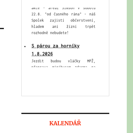
Spolek zajistí občerstvení,
hladem ani žízní trpět
rozhodně nebudete!
S párou za horníky
1.8.2026
Jezdit budou vláčky MPŽ,
přeprava minibusem zdarma na
Simson tam i zpět, možnost
prohlídek hornického muzea s
našimi průvodci.
KALENDÁŘ