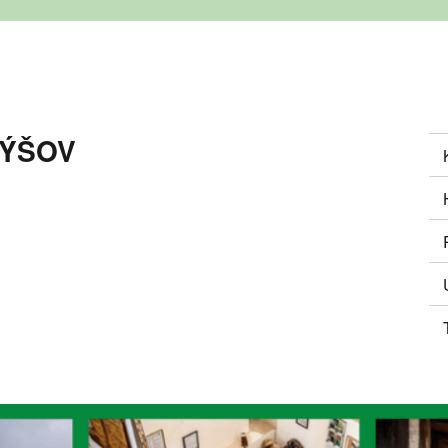
BÝŠOV