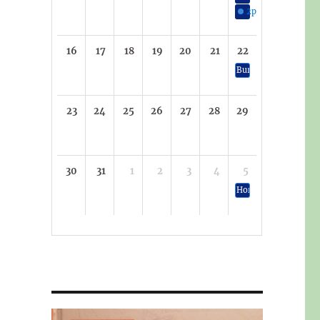
2p
Slavnosti vína
16
17
18
19
20
21
22
Burza a výstava vete
23
24
25
26
27
28
29
30
31
1
2
3
4
5
Hornické slavnosti