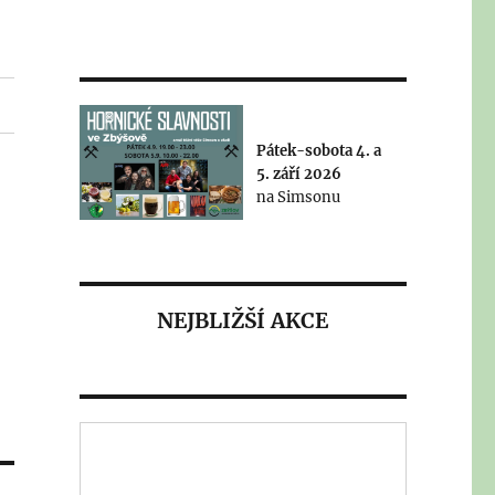
Pátek-sobota 4. a
5. září 2026
na Simsonu
NEJBLIŽŠÍ AKCE
Výstava a burza
veteránů 2026 - 22.
8.2026
Tradiční zbýšovská celodenní
akce - areál Simson v sobotu
22.8. "od časného rána" - náš