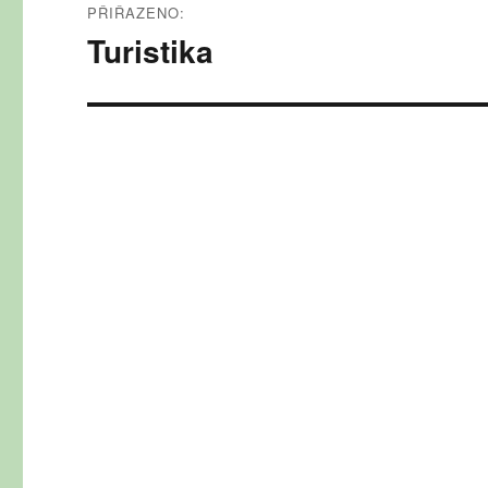
PŘIŘAZENO:
pro
Turistika
příspěvek