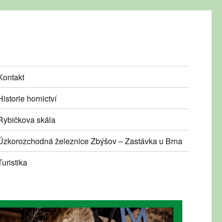
Kontakt
Historie hornictví
Rybičkova skála
Úzkorozchodná železnice Zbýšov – Zastávka u Brna
Turistika