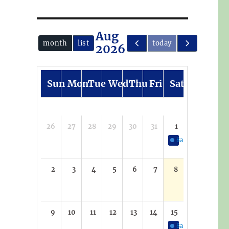
Aug
month
list
today
2026
Sun
Mon
Tue
Wed
Thu
Fri
Sat
26
27
28
29
30
31
1
8a
S párou za horn
2
3
4
5
6
7
8
9
10
11
12
13
14
15
8a
S párou za horn