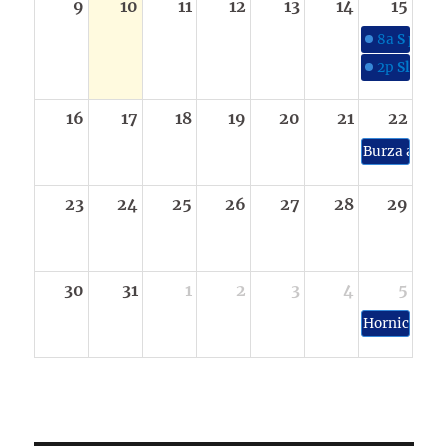
9
10
11
12
13
14
15
8a
S párou
2p
Slavnos
16
17
18
19
20
21
22
Burza a výs
23
24
25
26
27
28
29
30
31
1
2
3
4
5
Hornické sl