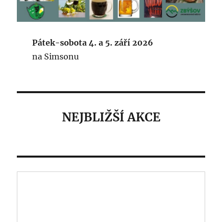
Pátek-sobota 4. a 5. září 2026
na Simsonu
NEJBLIŽŠÍ AKCE
Výstava a burza veteránů
2026 - 22. 8.2026
Tradiční zbýšovská celodenní
akce - areál Simson v sobotu
22.8. "od časného rána" - náš
Spolek zajistí občerstvení,
hladem ani žízní trpět rozhodně
nebudete!