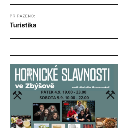
Navigace
PŘIŘAZENO:
pro
Turistika
příspěvek