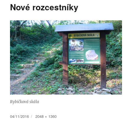
Nové rozcestníky
Rybičková skála
Publikováno:
Původní
04/11/2016
2048 × 1360
velikost: