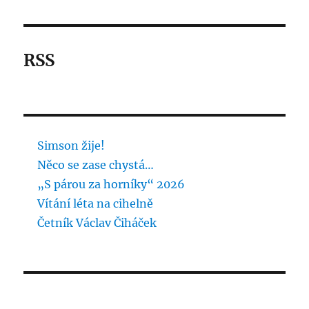
RSS
Simson žije!
Něco se zase chystá…
„S párou za horníky“ 2026
Vítání léta na cihelně
Četník Václav Čiháček