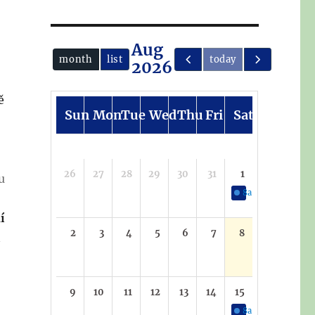
Aug
month
list
today
2026
ě
Sun
Mon
Tue
Wed
Thu
Fri
Sat
26
27
28
29
30
31
1
u
8a
S párou za horn
í
2
3
4
5
6
7
8
i
9
10
11
12
13
14
15
8a
S párou za horn