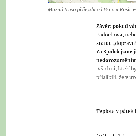
Možná trasa příjezdu od Brna a Rosic vs
Závěr:
pokud vám
Padochova, nebo
statut „dopravn
Za Spolek jsme 
nedorozuměním, 
Všichni, kteří b
přislíbili, že v
Teplota v pátek