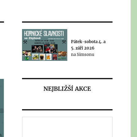
Pátek-sobota 4. a
5. září 2026
na Simsonu
NEJBLIŽŠÍ AKCE
Výstava a burza
veteránů 2026 - 22.
8.2026
Tradiční zbýšovská celodenní
akce - areál Simson v sobotu
22.8. "od časného rána" - náš