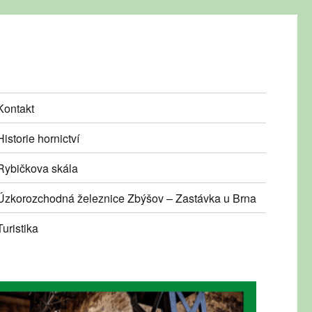
Kontakt
Historie hornictví
Rybičkova skála
Úzkorozchodná železnice Zbýšov – Zastávka u Brna
Turistika