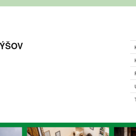
BÝŠOV