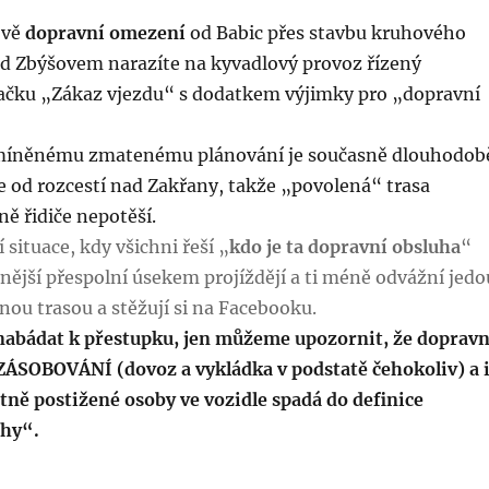
ově
dopravní omezení
od Babic přes stavbu kruhového
ed Zbýšovem narazíte na kyvadlový provoz řízený
čku „Zákaz vjezdu“ s dodatkem výjimky pro „dopravní
zmíněnému zmatenému plánování je současně dlouhodob
ce od rozcestí nad Zakřany, takže „povolená“ trasa
ě řidiče nepotěší.
 situace, kdy všichni řeší „
kdo je ta dopravní obsluha
“
nější přespolní úsekem projíždějí a ti méně odvážní jedo
ou trasou a stěžují si na Facebooku.
abádat k přestupku, jen můžeme upozornit, že dopravn
 ZÁSOBOVÁNÍ (dovoz a vykládka v podstatě čehokoliv) a 
tně postižené osoby ve vozidle spadá do definice
uhy“.