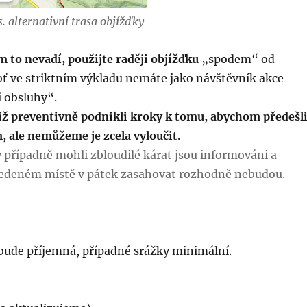
. alternativní trasa objížďky
 to nevadí, použijte raději objížďku
„spodem“ od
ť ve striktním výkladu nemáte jako návštěvník akce
í obsluhy“.
již preventivně podnikli kroky k tomu, abychom předešl
ale nemůžeme je zcela vyloučit
.
y případně mohli zbloudilé kárat jsou informováni a
 uvedeném místě v pátek zasahovat rozhodně nebudou.
 bude příjemná, případné srážky minimální.