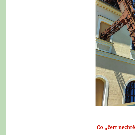
JAKÉ BUDE POČ
Co „čert nechtě