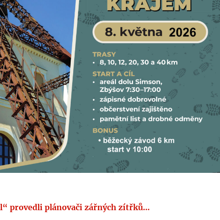
ASÍ?
l“ provedli plánovači zářných zítřků…