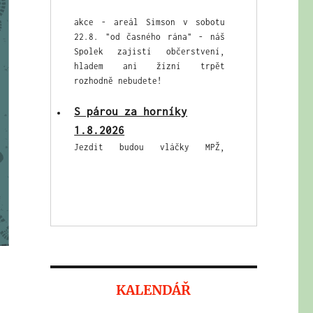
Spolek zajistí občerstvení,
hladem ani žízní trpět
rozhodně nebudete!
S párou za horníky
1.8.2026
Jezdit budou vláčky MPŽ,
přeprava minibusem zdarma na
Simson tam i zpět, možnost
prohlídek hornického muzea s
našimi průvodci.
KALENDÁŘ