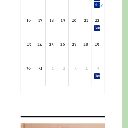
2p
Slavnosti vína
16
17
18
19
20
21
22
Burza a výstava vete
23
24
25
26
27
28
29
30
31
1
2
3
4
5
Hornické slavnosti