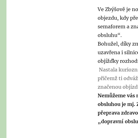
Ve Zbýšově je n
objezdu, kdy př
semaforem a zna
obsluhu“.
Bohužel, díky 
uzavřena i silni
objížďky rozhodn
Nastala kuriozní
přičemž ti odváž
značenou objízdn
Nemůžeme vás n
obsluhou je mj.
přeprava zdravo
„dopravní obsl