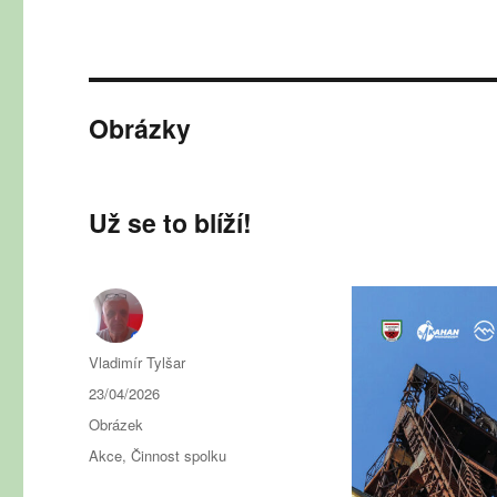
Obrázky
Už se to blíží!
Autor:
Vladimír Tylšar
Publikováno:
23/04/2026
Formát:
Obrázek
Rubriky:
Akce
,
Činnost spolku