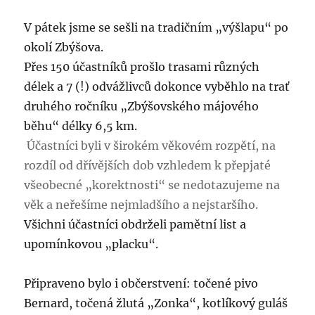
V pátek jsme se sešli na tradičním „výšlapu“ po
okolí Zbýšova.
Přes 150 účastníků prošlo trasami různých
délek a 7 (!) odvážlivců dokonce vyběhlo na trať
druhého ročníku „Zbýšovského májového
běhu“ délky 6,5 km.
Účastníci byli v širokém věkovém rozpětí, na
rozdíl od dřívějších dob vzhledem k přepjaté
všeobecné „korektnosti“ se nedotazujeme na
věk a neřešíme nejmladšího a nejstaršího.
Všichni účastníci obdrželi pamětní list a
upomínkovou „placku“.
Připraveno bylo i občerstvení: točené pivo
Bernard, točená žlutá „Zonka“, kotlíkový guláš