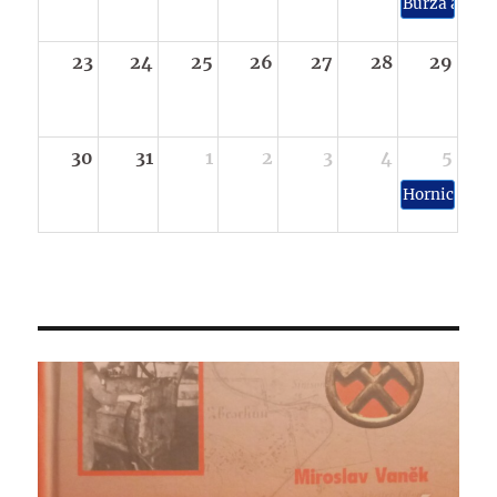
Burza a výs
23
24
25
26
27
28
29
30
31
1
2
3
4
5
Hornické sl