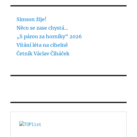
Simson žije!
Něco se zase chystá…
„S párou za horníky“ 2026
Vítání léta na cihelně
Četník Václav Čiháček