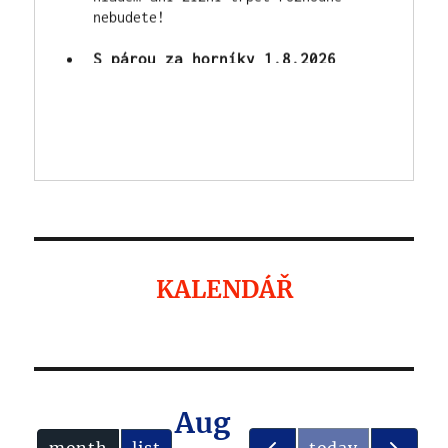
S párou za horníky 1.8.2026
Jezdit budou vláčky MPŽ,
přeprava minibusem zdarma na
Simson tam i zpět, možnost
prohlídek hornického muzea s
našimi průvodci.
KALENDÁŘ
Aug