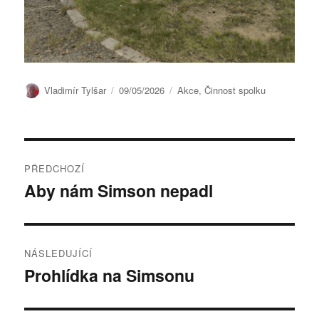
Autor:
Publikováno:
Rubriky:
Vladimír Tylšar
09/05/2026
Akce
,
Činnost spolku
Navigace
PŘEDCHOZÍ
pro
Aby nám Simson nepadl
Předchozí
příspěvek:
příspěvek
NÁSLEDUJÍCÍ
Prohlídka na Simsonu
Následující
příspěvek: