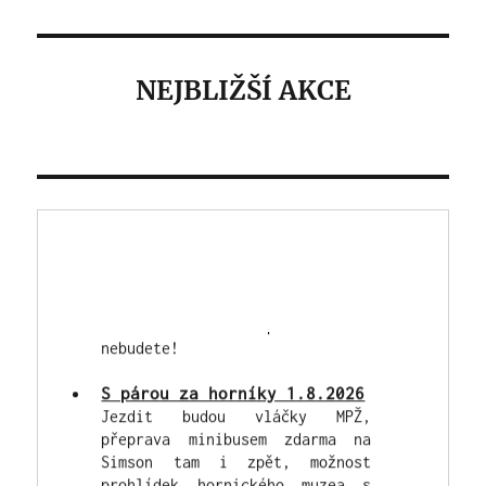
NEJBLIŽŠÍ AKCE
Výstava a burza veteránů
2026 - 22. 8.2026
Tradiční zbýšovská celodenní
akce - areál Simson v sobotu
22.8. "od časného rána" - náš
Spolek zajistí občerstvení,
hladem ani žízní trpět rozhodně
nebudete!
S párou za horníky 1.8.2026
Jezdit budou vláčky MPŽ,
přeprava minibusem zdarma na
Simson tam i zpět, možnost
prohlídek hornického muzea s
našimi průvodci.