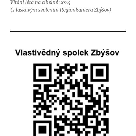
Vítání léta na cihelně 2024
(s laskavým svolením Regionkamera Zbýšov)