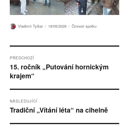
Autor:
Publikováno:
Rubriky:
Vladimír Tylšar
19/05/2026
Činnost spolku
Navigace
PŘEDCHOZÍ
pro
15. ročník „Putování hornickým
Předchozí
krajem“
příspěvek:
příspěvek
NÁSLEDUJÍCÍ
Tradiční „Vítání léta“ na cihelně
Následující
příspěvek: