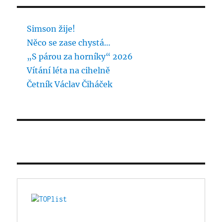
Simson žije!
Něco se zase chystá…
„S párou za horníky“ 2026
Vítání léta na cihelně
Četník Václav Čiháček