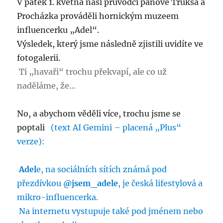
V pátek 1. května naši průvodci pánové Truksa a
Procházka prováděli hornickým muzeem
influencerku „Adel“.
Výsledek, který jsme následně zjistili uvidíte ve
fotogalerii.
Ti „havaři“ trochu překvapí, ale co už
naděláme, že…
No, a abychom věděli více, trochu jsme se
poptali
(text AI Gemini – placená „Plus“
verze):
Adel
e, na sociálních sítích známá pod
přezdívkou
@jsem_adele
, je česká lifestylová a
mikro-influencerka.
Na internetu vystupuje také pod jménem nebo