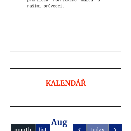
KALENDÁŘ
Aug
month
list
today